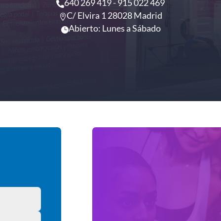
640 269 419 - 915 022 469

C/ Elvira 1 28028 Madrid

Abierto: Lunes a Sábado
